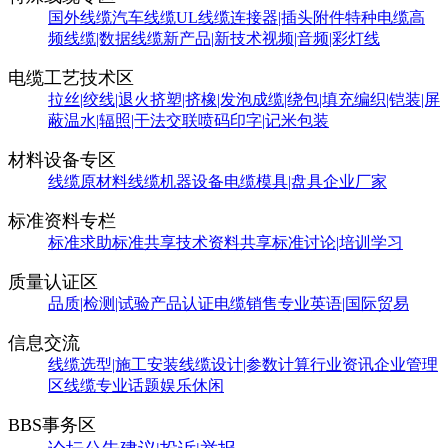
国外线缆
汽车线缆
UL线缆
连接器|插头附件
特种电缆
高
频线缆|数据线缆
新产品|新技术
视频|音频|彩灯线
电缆工艺技术区
拉丝|绞线|退火
挤塑|挤橡|发泡
成缆|绕包|填充
编织|铠装|屏
蔽
温水|辐照|干法交联
喷码印字|记米包装
材料设备专区
线缆原材料
线缆机器设备
电缆模具|盘具
企业厂家
标准资料专栏
标准求助
标准共享
技术资料共享
标准讨论|培训学习
质量认证区
品质|检测|试验
产品认证
电缆销售
专业英语|国际贸易
信息交流
线缆选型|施工安装
线缆设计|参数计算
行业资讯
企业管理
区
线缆专业话题
娱乐休闲
BBS事务区