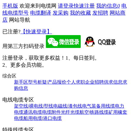
手机版
欢迎来到电缆网
请登录
快速注册
我的信息
0
电
线电缆型号
电缆翻译
发采购
我的收藏
发招聘
网站商
店
网站导航
已注册?
【快速登录】
用第三方扫码登录
注册登录，获取更多权益！
1、每日签到。
2、更多会员功能。
综合区
新手区
型号析疑|产品报价
个人求职
企业招聘
供求信息
求
购信息
电线电缆专区
架空线|裸电线|型线
电磁线|漆包线
电气装备用线缆
电力
电缆
通讯电缆
电缆附件
光纤光缆
航空|铁路线缆
矿用橡套
电缆
船用电缆|港口电缆
特殊线缆专区