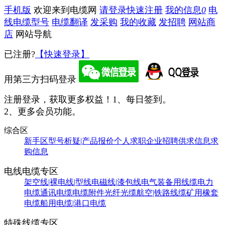
手机版
欢迎来到电缆网
请登录
快速注册
我的信息
0
电
线电缆型号
电缆翻译
发采购
我的收藏
发招聘
网站商
店
网站导航
已注册?
【快速登录】
用第三方扫码登录
注册登录，获取更多权益！
1、每日签到。
2、更多会员功能。
综合区
新手区
型号析疑|产品报价
个人求职
企业招聘
供求信息
求
购信息
电线电缆专区
架空线|裸电线|型线
电磁线|漆包线
电气装备用线缆
电力
电缆
通讯电缆
电缆附件
光纤光缆
航空|铁路线缆
矿用橡套
电缆
船用电缆|港口电缆
特殊线缆专区