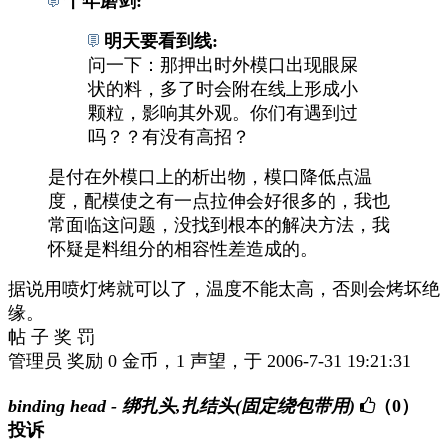
十年磨剑:
明天要看到线:
问一下：那押出时外模口出现眼屎
状的料，多了时会附在线上形成小
颗粒，影响其外观。你们有遇到过
吗？？有没有高招？
是付在外模口上的析出物，模口降低点温
度，配模使之有一点拉伸会好很多的，我也
常面临这问题，没找到根本的解决方法，我
怀疑是料组分的相容性差造成的。
据说用喷灯烤就可以了，温度不能太高，否则会烤坏绝
缘。
帖 子 奖 罚
管理员 奖励 0 金币，1 声望，于 2006-7-31 19:21:31
binding head - 绑扎头,扎结头(固定绕包带用)
（0）
投诉