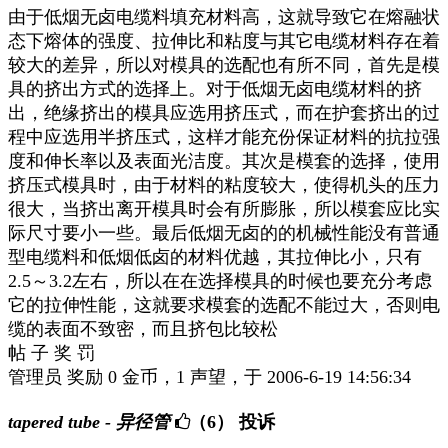
由于低烟无卤电缆料填充材料高，这就导致它在熔融状
态下熔体的强度、拉伸比和粘度与其它电缆材料存在着
较大的差异，所以对模具的选配也有所不同，首先是模
具的挤出方式的选择上。对于低烟无卤电缆材料的挤
出，绝缘挤出的模具应选用挤压式，而在护套挤出的过
程中应选用半挤压式，这样才能充份保证材料的抗拉强
度和伸长率以及表面光洁度。其次是模套的选择，使用
挤压式模具时，由于材料的粘度较大，使得机头的压力
很大，当挤出离开模具时会有所膨胀，所以模套应比实
际尺寸要小一些。最后低烟无卤的的机械性能没有普通
型电缆料和低烟低卤的材料优越，其拉伸比小，只有
2.5～3.2左右，所以在在选择模具的时候也要充分考虑
它的拉伸性能，这就要求模套的选配不能过大，否则电
缆的表面不致密，而且挤包比较松
帖 子 奖 罚
管理员 奖励 0 金币，1 声望，于 2006-6-19 14:56:34
tapered tube - 异径管
（6）
投诉