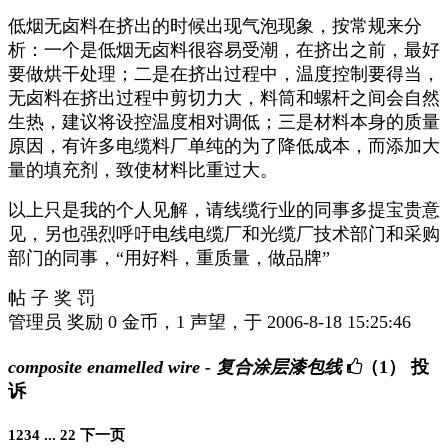
低烟无卤料在挤出的时候出现气泡现象，按常规来分
析：一个是低烟无卤料很容易受潮，在挤出之前，最好
要做烘干处理；二是在挤出过程中，温度控制要得当，
无卤料在挤出过程中剪切力大，料筒和螺杆之间会自然
生热，建议将设控温度相对调低；三是材料本身的质量
原因，有许多电缆料厂单纯的为了降低成本，而添加大
量的填充剂，致使材料比重过大。
以上只是我的个人见解，请线缆行业的同事多提宝贵意
见，另也强烈呼吁电线电缆厂和光缆厂技术部门和采购
部门的同事，“用好料，重质量，做品牌”
帖 子 奖 罚
管理员 奖励 0 金币，1 声望，于 2006-8-18 15:25:46
composite enamelled wire - 复合涂层漆包线
（1）
投
诉
1
2
3
4
...
22
下一页