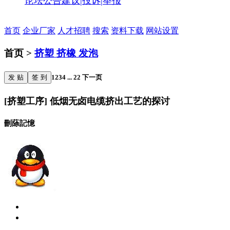
论坛公告
建议|投诉|举报
首页
企业厂家
人才招聘
搜索
资料下载
网站设置
首页 >
挤塑 挤橡 发泡
发 贴
签 到
1
2
3
4
...
22
下一页
[挤塑工序] 低烟无卤电缆挤出工艺的探讨
刪蒢記憶