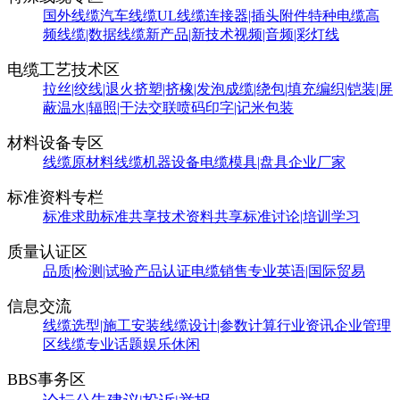
国外线缆
汽车线缆
UL线缆
连接器|插头附件
特种电缆
高
频线缆|数据线缆
新产品|新技术
视频|音频|彩灯线
电缆工艺技术区
拉丝|绞线|退火
挤塑|挤橡|发泡
成缆|绕包|填充
编织|铠装|屏
蔽
温水|辐照|干法交联
喷码印字|记米包装
材料设备专区
线缆原材料
线缆机器设备
电缆模具|盘具
企业厂家
标准资料专栏
标准求助
标准共享
技术资料共享
标准讨论|培训学习
质量认证区
品质|检测|试验
产品认证
电缆销售
专业英语|国际贸易
信息交流
线缆选型|施工安装
线缆设计|参数计算
行业资讯
企业管理
区
线缆专业话题
娱乐休闲
BBS事务区