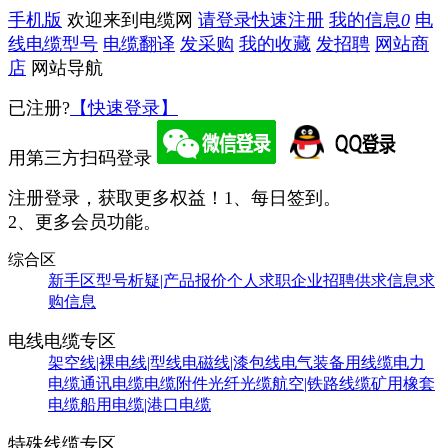
手机版
欢迎来到电缆网
请登录
快速注册
我的信息
0
电
线电缆型号
电缆翻译
发采购
我的收藏
发招聘
网站商
店
网站导航
已注册?
【快速登录】
用第三方扫码登录
注册登录，获取更多权益！
1、每日签到。
2、更多会员功能。
综合区
新手区
型号析疑|产品报价
个人求职
企业招聘
供求信息
求
购信息
电线电缆专区
架空线|裸电线|型线
电磁线|漆包线
电气装备用线缆
电力
电缆
通讯电缆
电缆附件
光纤光缆
航空|铁路线缆
矿用橡套
电缆
船用电缆|港口电缆
特殊线缆专区