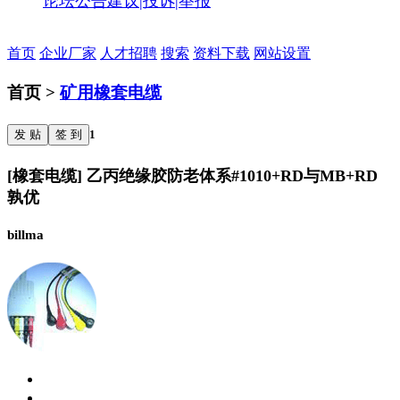
论坛公告
建议|投诉|举报
首页
企业厂家
人才招聘
搜索
资料下载
网站设置
首页 >
矿用橡套电缆
发 贴
签 到
1
[橡套电缆] 乙丙绝缘胶防老体系#1010+RD与MB+RD
孰优
billma