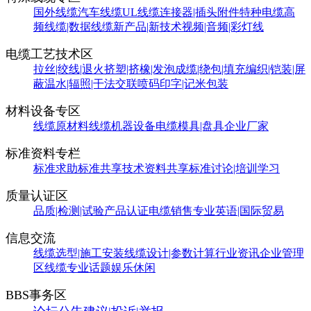
国外线缆
汽车线缆
UL线缆
连接器|插头附件
特种电缆
高
频线缆|数据线缆
新产品|新技术
视频|音频|彩灯线
电缆工艺技术区
拉丝|绞线|退火
挤塑|挤橡|发泡
成缆|绕包|填充
编织|铠装|屏
蔽
温水|辐照|干法交联
喷码印字|记米包装
材料设备专区
线缆原材料
线缆机器设备
电缆模具|盘具
企业厂家
标准资料专栏
标准求助
标准共享
技术资料共享
标准讨论|培训学习
质量认证区
品质|检测|试验
产品认证
电缆销售
专业英语|国际贸易
信息交流
线缆选型|施工安装
线缆设计|参数计算
行业资讯
企业管理
区
线缆专业话题
娱乐休闲
BBS事务区