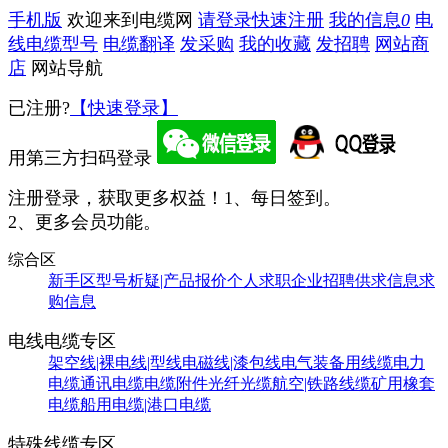
手机版
欢迎来到电缆网
请登录
快速注册
我的信息
0
电
线电缆型号
电缆翻译
发采购
我的收藏
发招聘
网站商
店
网站导航
已注册?
【快速登录】
用第三方扫码登录
注册登录，获取更多权益！
1、每日签到。
2、更多会员功能。
综合区
新手区
型号析疑|产品报价
个人求职
企业招聘
供求信息
求
购信息
电线电缆专区
架空线|裸电线|型线
电磁线|漆包线
电气装备用线缆
电力
电缆
通讯电缆
电缆附件
光纤光缆
航空|铁路线缆
矿用橡套
电缆
船用电缆|港口电缆
特殊线缆专区