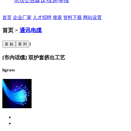
论坛公告
建议|投诉|举报
首页
企业厂家
人才招聘
搜索
资料下载
网站设置
首页 >
通讯电缆
发 贴
签 到
1
[市内话缆] 双护套挤出工艺
hgrass