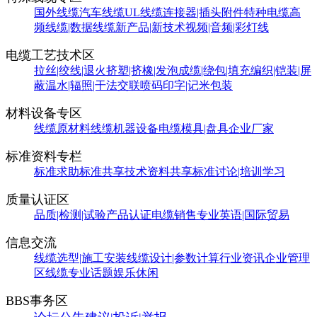
国外线缆
汽车线缆
UL线缆
连接器|插头附件
特种电缆
高
频线缆|数据线缆
新产品|新技术
视频|音频|彩灯线
电缆工艺技术区
拉丝|绞线|退火
挤塑|挤橡|发泡
成缆|绕包|填充
编织|铠装|屏
蔽
温水|辐照|干法交联
喷码印字|记米包装
材料设备专区
线缆原材料
线缆机器设备
电缆模具|盘具
企业厂家
标准资料专栏
标准求助
标准共享
技术资料共享
标准讨论|培训学习
质量认证区
品质|检测|试验
产品认证
电缆销售
专业英语|国际贸易
信息交流
线缆选型|施工安装
线缆设计|参数计算
行业资讯
企业管理
区
线缆专业话题
娱乐休闲
BBS事务区