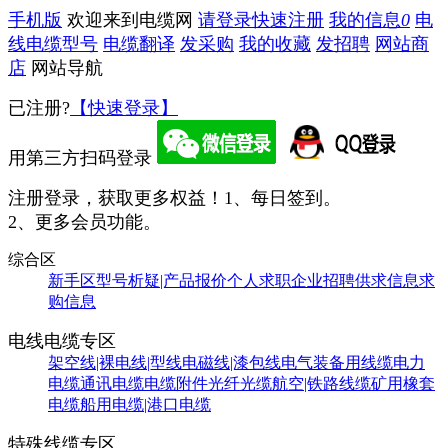
手机版
欢迎来到电缆网
请登录
快速注册
我的信息
0
电
线电缆型号
电缆翻译
发采购
我的收藏
发招聘
网站商
店
网站导航
已注册?
【快速登录】
用第三方扫码登录
注册登录，获取更多权益！
1、每日签到。
2、更多会员功能。
综合区
新手区
型号析疑|产品报价
个人求职
企业招聘
供求信息
求
购信息
电线电缆专区
架空线|裸电线|型线
电磁线|漆包线
电气装备用线缆
电力
电缆
通讯电缆
电缆附件
光纤光缆
航空|铁路线缆
矿用橡套
电缆
船用电缆|港口电缆
特殊线缆专区