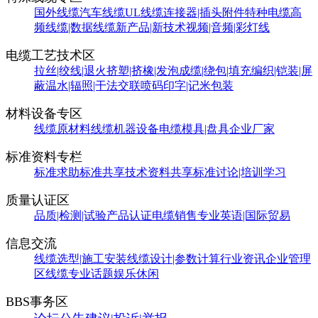
国外线缆
汽车线缆
UL线缆
连接器|插头附件
特种电缆
高
频线缆|数据线缆
新产品|新技术
视频|音频|彩灯线
电缆工艺技术区
拉丝|绞线|退火
挤塑|挤橡|发泡
成缆|绕包|填充
编织|铠装|屏
蔽
温水|辐照|干法交联
喷码印字|记米包装
材料设备专区
线缆原材料
线缆机器设备
电缆模具|盘具
企业厂家
标准资料专栏
标准求助
标准共享
技术资料共享
标准讨论|培训学习
质量认证区
品质|检测|试验
产品认证
电缆销售
专业英语|国际贸易
信息交流
线缆选型|施工安装
线缆设计|参数计算
行业资讯
企业管理
区
线缆专业话题
娱乐休闲
BBS事务区