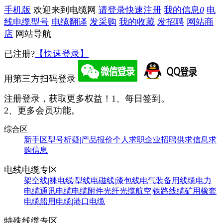
手机版
欢迎来到电缆网
请登录
快速注册
我的信息
0
电
线电缆型号
电缆翻译
发采购
我的收藏
发招聘
网站商
店
网站导航
已注册?
【快速登录】
用第三方扫码登录
注册登录，获取更多权益！
1、每日签到。
2、更多会员功能。
综合区
新手区
型号析疑|产品报价
个人求职
企业招聘
供求信息
求
购信息
电线电缆专区
架空线|裸电线|型线
电磁线|漆包线
电气装备用线缆
电力
电缆
通讯电缆
电缆附件
光纤光缆
航空|铁路线缆
矿用橡套
电缆
船用电缆|港口电缆
特殊线缆专区