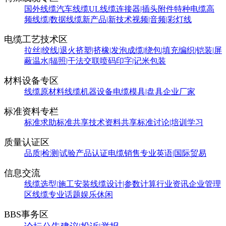
国外线缆
汽车线缆
UL线缆
连接器|插头附件
特种电缆
高
频线缆|数据线缆
新产品|新技术
视频|音频|彩灯线
电缆工艺技术区
拉丝|绞线|退火
挤塑|挤橡|发泡
成缆|绕包|填充
编织|铠装|屏
蔽
温水|辐照|干法交联
喷码印字|记米包装
材料设备专区
线缆原材料
线缆机器设备
电缆模具|盘具
企业厂家
标准资料专栏
标准求助
标准共享
技术资料共享
标准讨论|培训学习
质量认证区
品质|检测|试验
产品认证
电缆销售
专业英语|国际贸易
信息交流
线缆选型|施工安装
线缆设计|参数计算
行业资讯
企业管理
区
线缆专业话题
娱乐休闲
BBS事务区