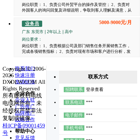
岗位职责： 1、负责公司外贸平台的操作及管控； 2、负责对
外国客人的询问回复及详细说明，争取到客人理解及满意，从
而转化为订单； 3、负责客人要求的打样和品控要求的跟踪及
寄送、追踪结果，并反馈给上级领导； 4、负责外贸订单的统
5000-9000元/月
业务员
计并转化为公司内部生产； 5、负责外贸订单交期的跟踪及不
广东 东莞市 | 2年以上 | 高中
定时与客人进行沟通协调； 6、负责客户投诉的接收、转化内
部处理、反馈及跟踪结果； 7、负责订单的收款、出货安排、
岗位要求：
跟踪关务及货运情况，并及时与客户保持进度共享； 8、负责
岗位职责： 1、负责根据公司及部门销售任务开展销售工作，
订单的违约跟进处理； 9、负责协助上级领导及其他部门相关
完成各项销售指标； 2、负责对现有市场和客户进行分析，发
工作的处理。 任职要求： 1、熟悉外贸业务操作流程，了解相
现客户的潜在需求，引导相关客户的现有需求，达成销售目
关的外贸术语。 2、具有一定的英文听说读写能力，能够与外
标； 3、负责根据客户需求的特点，为客户提供最优产品解决
商熟练的沟通交流。 3、大专及以上学历，为人正直、诚信、
Copyright © 2006-
联系我们
方案； 4、负责与客户之间的商务谈判，建立客户关系，提高
认真、敬业，具备创业精神和团队协作精神。
合同额和利润率； 5、负责协调各种内部、外部资源，解决在
2026
快速注册
联系方式
项目实施过程中出现的问题，提高客户满意度； 6、负责对项
DXDLW.COM All
友情链接
目回款过程的监控和执行，提高回款率； 7、负责通过客户回
Rights Reserved
招聘联系
登录查看
访，了解客户需求及潜在需求，以提高客户满意，促成客户二
企业合作
所有版权归电线
次开发。 任职要求： 1、高中及以上学历，为人正直，善于沟
企业入驻
通； 2、有线材及线束销售经验优先。
电缆网所有，未
联系电话
***
广告推广
经授权严禁非法
品牌推广
电子邮件
***
复制或镜像
战略合作
桂ICP备09001459
手机号码
***
帮助中心
号
意见反馈