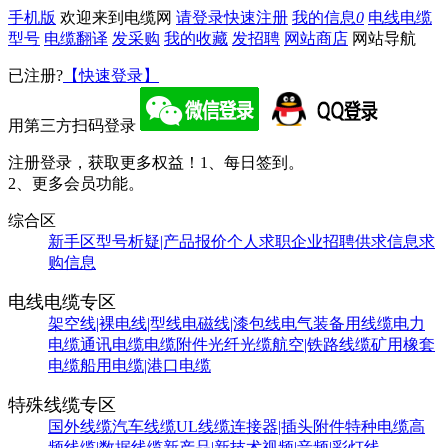
手机版
欢迎来到电缆网
请登录
快速注册
我的信息
0
电线电缆
型号
电缆翻译
发采购
我的收藏
发招聘
网站商店
网站导航
已注册?
【快速登录】
用第三方扫码登录
注册登录，获取更多权益！
1、每日签到。
2、更多会员功能。
综合区
新手区
型号析疑|产品报价
个人求职
企业招聘
供求信息
求
购信息
电线电缆专区
架空线|裸电线|型线
电磁线|漆包线
电气装备用线缆
电力
电缆
通讯电缆
电缆附件
光纤光缆
航空|铁路线缆
矿用橡套
电缆
船用电缆|港口电缆
特殊线缆专区
国外线缆
汽车线缆
UL线缆
连接器|插头附件
特种电缆
高
频线缆|数据线缆
新产品|新技术
视频|音频|彩灯线