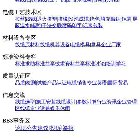
电缆工艺技术区
拉丝|绞线|退火
挤塑|挤橡|发泡
成缆|绕包|填充
编织|铠装|屏
蔽
温水|辐照|干法交联
喷码印字|记米包装
材料设备专区
线缆原材料
线缆机器设备
电缆模具|盘具
企业厂家
标准资料专栏
标准求助
标准共享
技术资料共享
标准讨论|培训学习
质量认证区
品质|检测|试验
产品认证
电缆销售
专业英语|国际贸易
信息交流
线缆选型|施工安装
线缆设计|参数计算
行业资讯
企业管理
区
线缆专业话题
娱乐休闲
BBS事务区
论坛公告
建议|投诉|举报