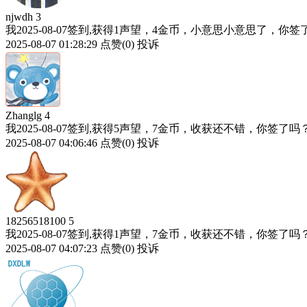
njwdh
3
我2025-08-07签到,获得1声望，4金币，小意思小意思了，你签
2025-08-07 01:28:29
点赞(0)
投诉
Zhanglg
4
我2025-08-07签到,获得5声望，7金币，收获还不错，你签了吗
2025-08-07 04:06:46
点赞(0)
投诉
18256518100
5
我2025-08-07签到,获得1声望，7金币，收获还不错，你签了吗
2025-08-07 04:07:23
点赞(0)
投诉