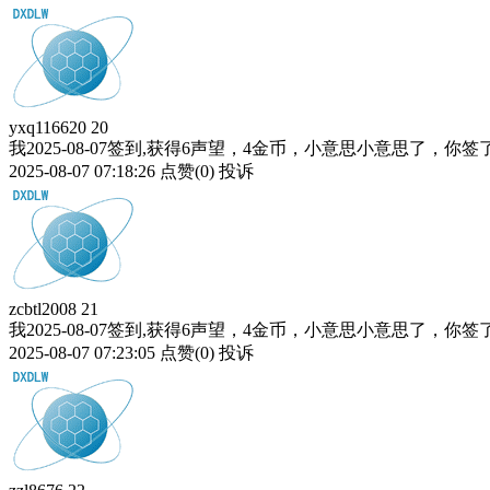
yxq116620
20
我2025-08-07签到,获得6声望，4金币，小意思小意思了，你签
2025-08-07 07:18:26
点赞(0)
投诉
zcbtl2008
21
我2025-08-07签到,获得6声望，4金币，小意思小意思了，你签
2025-08-07 07:23:05
点赞(0)
投诉