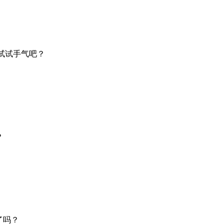
来试试手气吧？
？
了吗？