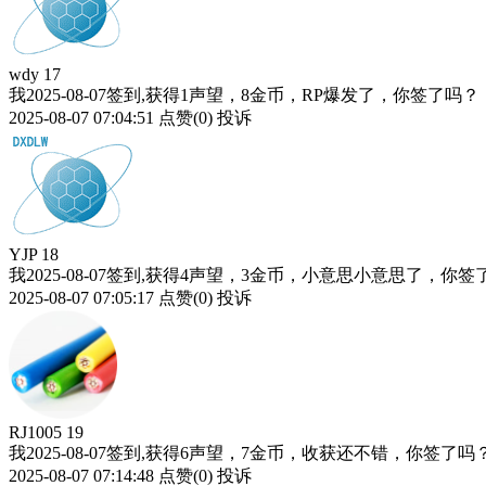
wdy
17
我2025-08-07签到,获得1声望，8金币，RP爆发了，你签了吗？
2025-08-07 07:04:51
点赞(0)
投诉
YJP
18
我2025-08-07签到,获得4声望，3金币，小意思小意思了，你签
2025-08-07 07:05:17
点赞(0)
投诉
RJ1005
19
我2025-08-07签到,获得6声望，7金币，收获还不错，你签了吗
2025-08-07 07:14:48
点赞(0)
投诉