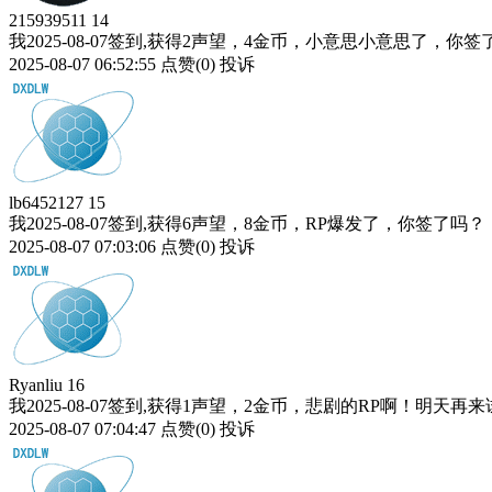
215939511
14
我2025-08-07签到,获得2声望，4金币，小意思小意思了，你签
2025-08-07 06:52:55
点赞(0)
投诉
lb6452127
15
我2025-08-07签到,获得6声望，8金币，RP爆发了，你签了吗？
2025-08-07 07:03:06
点赞(0)
投诉
Ryanliu
16
我2025-08-07签到,获得1声望，2金币，悲剧的RP啊！明天再
2025-08-07 07:04:47
点赞(0)
投诉